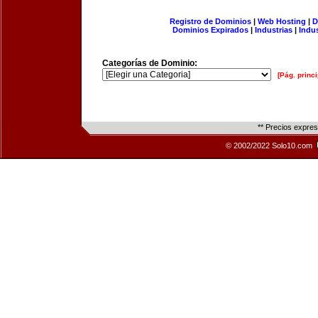
Registro de Dominios
|
Web Hosting
|
D
Dominios Expirados
|
Industrias
|
Indu
Categorías de Dominio:
[Pág. princi
** Precios expre
© 2002/2022 Solo10.com