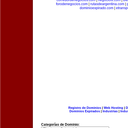
corredordenegocios.com
|
negociofx.com
|
bi
forodenegocios.com
|
rutasdeargentina.com
|
dominioexpirado.com
|
etransp
Registro de Dominios
|
Web Hosting
|
D
Dominios Expirados
|
Industrias
|
Indu
Categorías de Dominio: