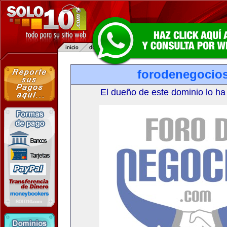
forodenegocio
El dueño de este dominio lo ha