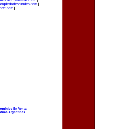
enesraicesalaventa.com
|
propiedadesrurales.com
|
orte.com
|
ominios En Venta
strias Argentinas