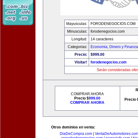
Mayusculas:
FORODENEGOCIOS.COM
Minusculas:
forodenegocios.com
Longitud:
14 caracteres
Categorias:
Economia, Dinero y Finanz
Precio:
$999.00
Visitar!
forodenegocios.com
Serán consideradas ofer
R
COMPRAR AHORA
Precio $
999.00
Precio 
COMPRAR AHORA
Otros dominios en venta:
DiaDeCompra.com
|
VentaDeAutomotores.co