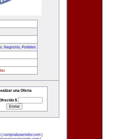
as
,
Negocios
,
Portales
tas
ealizar una Oferta
Ofrecido $
m
|
compratuservidor.com
|