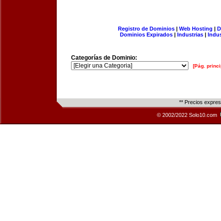
Registro de Dominios
|
Web Hosting
|
D
Dominios Expirados
|
Industrias
|
Indu
Categorías de Dominio:
[Pág. princi
** Precios expre
© 2002/2022 Solo10.com