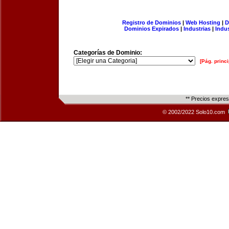
Registro de Dominios
|
Web Hosting
|
D
Dominios Expirados
|
Industrias
|
Indu
Categorías de Dominio:
[Pág. princi
** Precios expre
© 2002/2022 Solo10.com