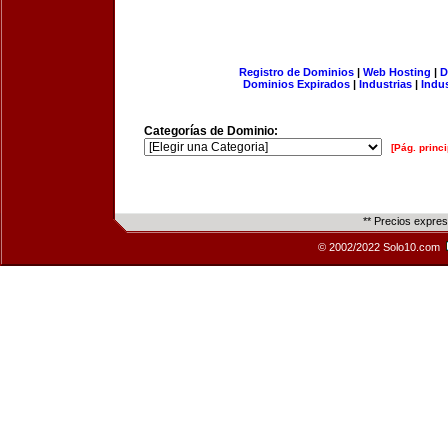
Registro de Dominios
|
Web Hosting
|
D
Dominios Expirados
|
Industrias
|
Indu
Categorías de Dominio:
[Pág. princi
** Precios expre
© 2002/2022 Solo10.com