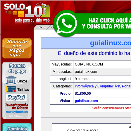
guialinux.c
El dueño de este dominio lo ha
Mayusculas:
GUIALINUX.COM
Minusculas:
guialinux.com
Longitud:
9 caracteres
Categorias:
InformÃ¡tica y ComputaciÃ³n
,
Porta
Precio:
$1,800.00
Visitar!
guialinux.com
Serán consideradas ofer
R