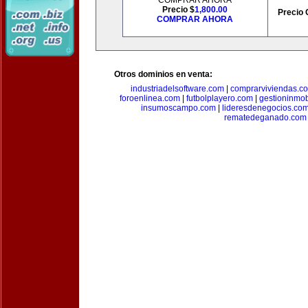
COMPRAR AHORA
Precio $
1,800.00
Precio 
COMPRAR AHORA
Otros dominios en venta:
industriadelsoftware.com
|
comprarviviendas.c
foroenlinea.com
|
futbolplayero.com
|
gestioninmob
insumoscampo.com
|
lideresdenegocios.co
rematedeganado.com