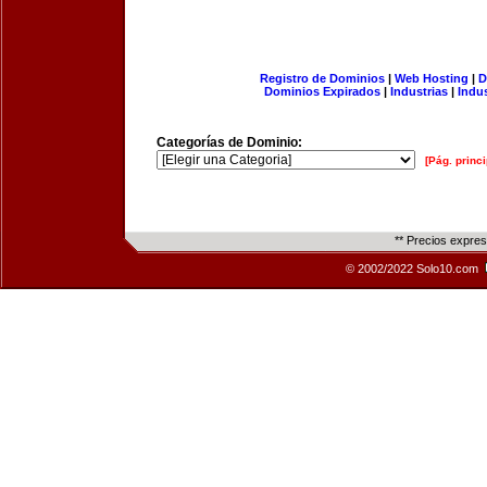
Registro de Dominios
|
Web Hosting
|
D
Dominios Expirados
|
Industrias
|
Indu
Categorías de Dominio:
[Pág. princi
** Precios expre
© 2002/2022 Solo10.com