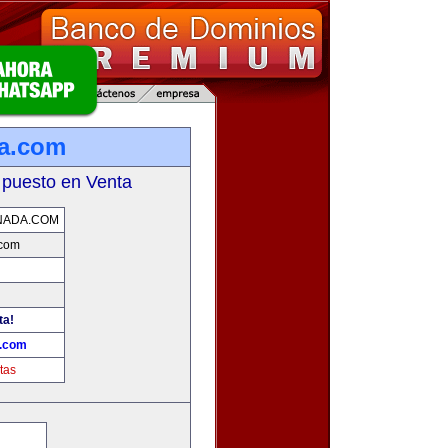
da.com
 puesto en Venta
NADA.COM
.com
ta!
a.com
tas