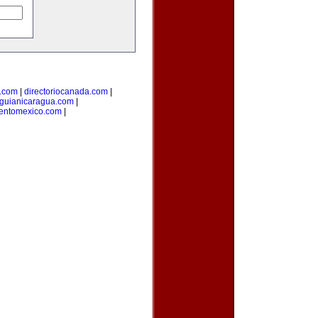
l.com
|
directoriocanada.com
|
guianicaragua.com
|
ientomexico.com
|