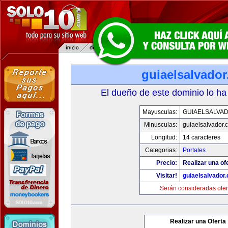
guiaelsalvado
El dueño de este dominio lo ha
Mayusculas:
GUIAELSALVA
Minusculas:
guiaelsalvador.
Longitud:
14 caracteres
Categorias:
Portales
Precio:
Realizar una of
Visitar!
guiaelsalvador
Serán consideradas ofer
Realizar una Oferta