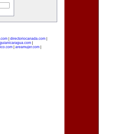
l.com
|
directoriocanada.com
|
guianicaragua.com
|
ico.com
|
areamujer.com
|