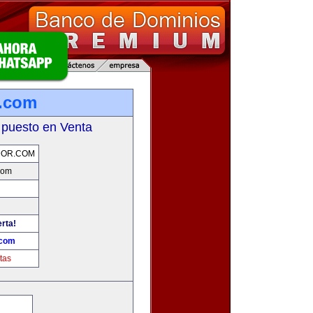
r.com
 puesto en Venta
DOR.COM
com
erta!
.com
tas