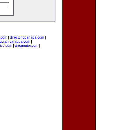
l.com
|
directoriocanada.com
|
guianicaragua.com
|
ico.com
|
areamujer.com
|