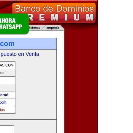
.com
 puesto en Venta
AS.COM
com
erta!
.com
tas