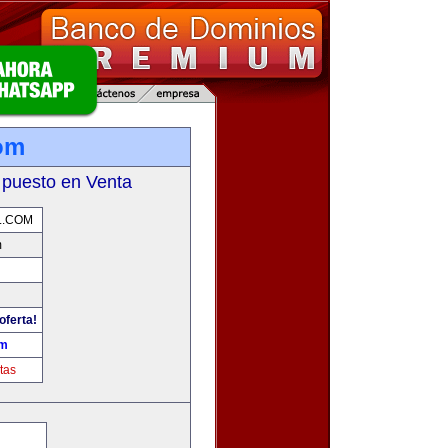
com
 puesto en Venta
L.COM
m
oferta!
om
tas