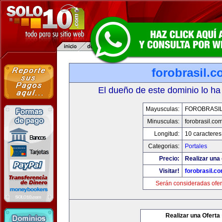
forobrasil.
El dueño de este dominio lo ha
Mayusculas:
FOROBRASI
Minusculas:
forobrasil.co
Longitud:
10 caracteres
Categorias:
Portales
Precio:
Realizar una 
Visitar!
forobrasil.c
Serán consideradas ofer
Realizar una Oferta