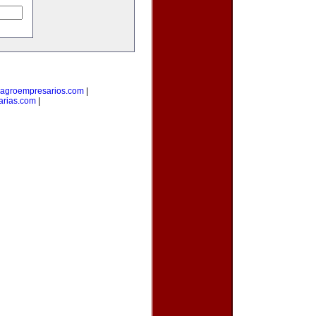
agroempresarios.com
|
arias.com
|