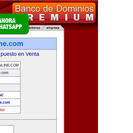
ine.com
 puesto en Venta
NLINE.COM
e.com
a!
ne.com
tas