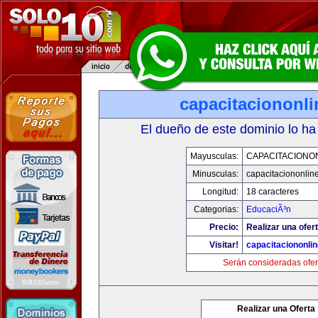
capacitaciononl
El dueño de este dominio lo ha
Mayusculas:
CAPACITACIONO
Minusculas:
capacitaciononlin
Longitud:
18 caracteres
Categorias:
EducaciÃ³n
Precio:
Realizar una ofert
Visitar!
capacitaciononli
Serán consideradas ofer
Realizar una Oferta