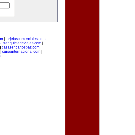
om
|
tarjetascomerciales.com
|
m
|
franquiciadeviajes.com
|
|
casasencarlospaz.com
|
|
cursointernacional.com
|
m
|