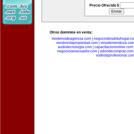
Precio Ofrecido $
Otros dominios en venta:
modelosdeagencia.com
|
negociodesdetuhogar.c
vendoestapropiedad.com
|
vinodemendoza.co
audiotecnologia.com
|
capacitaciononline.com
negociosenecuador.com
|
adondecomprar.com
estilistaprofesional.co