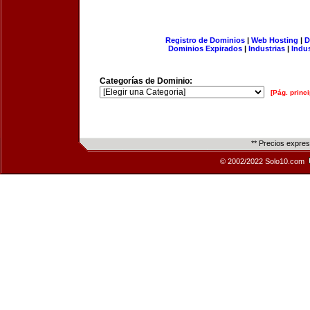
Registro de Dominios
|
Web Hosting
|
D
Dominios Expirados
|
Industrias
|
Indu
Categorías de Dominio:
[Pág. princi
** Precios expre
© 2002/2022 Solo10.com