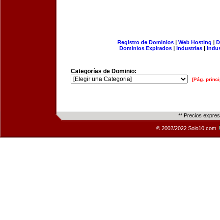
Registro de Dominios
|
Web Hosting
|
D
Dominios Expirados
|
Industrias
|
Indu
Categorías de Dominio:
[Pág. princi
** Precios expre
© 2002/2022 Solo10.com