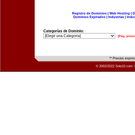
Registro de Dominios
|
Web Hosting
|
D
Dominios Expirados
|
Industrias
|
Indu
Categorías de Dominio:
[Pág. princi
** Precios expre
© 2002/2022 Solo10.com