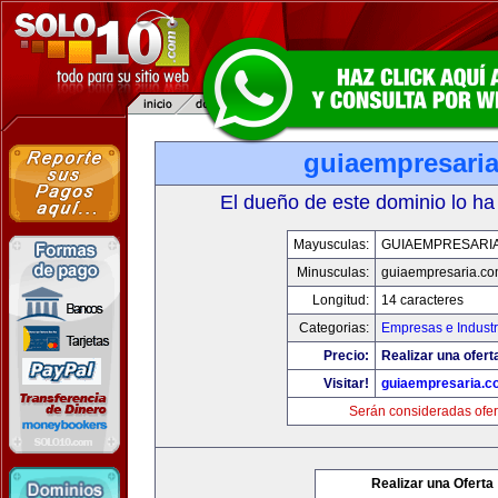
guiaempresari
El dueño de este dominio lo ha
Mayusculas:
GUIAEMPRESARI
Minusculas:
guiaempresaria.c
Longitud:
14 caracteres
Categorias:
Empresas e Industr
Precio:
Realizar una ofert
Visitar!
guiaempresaria.c
Serán consideradas ofer
Realizar una Oferta